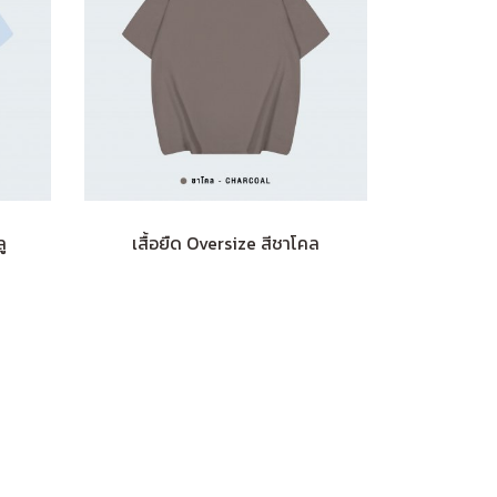
ู
เสื้อยืด Oversize สีชาโคล