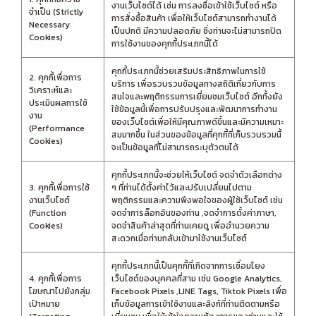
งานเว็บไซต์ได้ เช่น การลงชื่อเข้าใช้เว็บไซต์ หรือ
จำเป็น (Strictly
การสั่งซื้อสินค้า เพื่อให้เว็บไซต์สามารถทำงานได้
Necessary
เป็นปกติ มีความปลอดภัย ซึ่งท่านจะไม่สามารถปิด
Cookies)
การใช้งานของคุกกี้ประเภทนี้ได้
คุกกี้ประเภทนี้ช่วยเสริมประสิทธิภาพในการใช้
2. คุกกี้เพื่อการ
บริการ เพื่อรวบรวมข้อมูลทางสถิติเกี่ยวกับการ
วิเคราะห์และ
สนใจและพฤติกรรมการเยี่ยมชมเว็บไซต์ อีกทั้งยัง
ประเมินผลการใช้
ใช้ข้อมูลนี้เพื่อการปรับปรุงและพัฒนาการทำงาน
งาน
ของเว็บไซต์เพื่อให้มีคุณภาพดีขึ้นและมีความเหมาะ
(Performance
สมมากขึ้น ในส่วนของข้อมูลที่คุกกี้ที่เก็บรวบรวมนี้
Cookies)
จะเป็นข้อมูลที่ไม่สามารถระบุตัวตนได้
คุกกี้ประเภทนี้จะช่วยให้เว็บไซต์ จดจำตัวเลือกต่าง
3. คุกกี้เพื่อการใช้
ๆ ที่ท่านได้ตั้งค่าไว้และปรับเปลี่ยนไปตาม
งานเว็บไซต์
พฤติกรรมและความพึงพอใจของผู้ใช้เว็บไซต์ เช่น
(Function
จดจำการล็อกอินของท่าน ,จดจำการตั้งค่าภาษา,
Cookies)
จดจำสินค้าล่าสุดที่ท่านเคยดู เพื่ออำนวยความ
สะดวกเมื่อท่านกลับเข้ามาใช้งานเว็บไซต์
คุกกี้ประเภทนี้เป็นคุกกี้ที่เกิดจากการเชื่อมโยง
4. คุกกี้เพื่อการ
เว็บไซต์ของบุคคลที่สาม เช่น Google Analytics,
โฆษณาไปยังกลุ่ม
Facebook Pixels ,LINE Tags, Tiktok Pixels เพื่อ
เป้าหมาย
เก็บข้อมูลการเข้าใช้งานและลิงก์ที่ท่านติดตามหรือ