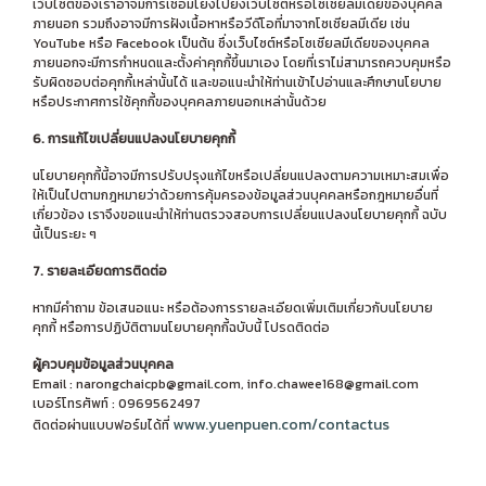
เว็บไซต์ของเราอาจมีการเชื่อมโยงไปยังเว็บไซต์หรือโซเชียลมีเดียของบุคคล
ภายนอก รวมถึงอาจมีการฝังเนื้อหาหรือวีดีโอที่มาจากโซเชียลมีเดีย เช่น
YouTube หรือ Facebook เป็นต้น ซึ่งเว็บไซต์หรือโซเชียลมีเดียของบุคคล
ภายนอกจะมีการกำหนดและตั้งค่าคุกกี้ขึ้นมาเอง โดยที่เราไม่สามารถควบคุมหรือ
รับผิดชอบต่อคุกกี้เหล่านั้นได้ และขอแนะนำให้ท่านเข้าไปอ่านและศึกษานโยบาย
หรือประกาศการใช้คุกกี้ของบุคคลภายนอกเหล่านั้นด้วย
6. การแก้ไขเปลี่ยนแปลงนโยบายคุกกี้
นโยบายคุกกี้นี้อาจมีการปรับปรุงแก้ไขหรือเปลี่ยนแปลงตามความเหมาะสมเพื่อ
ให้เป็นไปตามกฎหมายว่าด้วยการคุ้มครองข้อมูลส่วนบุคคลหรือกฎหมายอื่นที่
เกี่ยวข้อง เราจึงขอแนะนำให้ท่านตรวจสอบการเปลี่ยนแปลงนโยบายคุกกี้ ฉบับ
นี้เป็นระยะ ๆ
7. รายละเอียดการติดต่อ
หากมีคำถาม ข้อเสนอแนะ หรือต้องการรายละเอียดเพิ่มเติมเกี่ยวกับนโยบาย
คุกกี้ หรือการปฏิบัติตามนโยบายคุกกี้ฉบับนี้ โปรดติดต่อ
ผู้ควบคุมข้อมูลส่วนบุคคล
Email : narongchaicpb@gmail.com, info.chawee168@gmail.com
เบอร์โทรศัพท์ : 0969562497
www.yuenpuen.com/contactus
ติดต่อผ่านแบบฟอร์มได้ที่