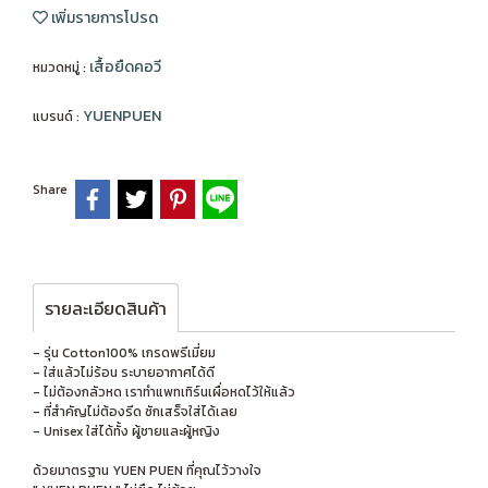
เพิ่มรายการโปรด
เสื้อยืดคอวี
หมวดหมู่ :
YUENPUEN
แบรนด์ :
Share
รายละเอียดสินค้า
- รุ่น Cotton100% เกรดพรีเมี่ยม
- ใส่แล้วไม่ร้อน ระบายอากาศได้ดี
- ไม่ต้องกลัวหด เราทำแพทเทิร์นเผื่อหดไว้ให้แล้ว
- ที่สำคัญไม่ต้องรีด ซักเสร็จใส่ได้เลย
- Unisex ใส่ได้ทั้ง ผู้ชายและผู้หญิง
ด้วยมาตรฐาน YUEN PUEN ที่คุณไว้วางใจ