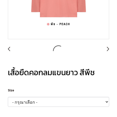
เสื้อยืดคอกลมแขนยาว สีพีช
Size