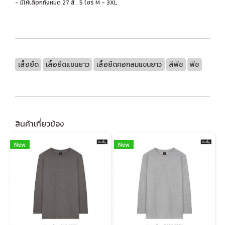
- มีให้เลือกทั้งหมด 27 สี , 5 ไซร์ M - 3XL
เสื้อยืด
เสื้อยืดแขนยาว
เสื้อยืดคอกลมแขนยาว
สีพีช
พีช
สินค้าเกี่ยวข้อง
New
New